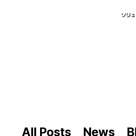
ソリュ
All Posts
News
B