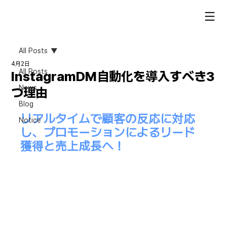
All Posts
4月2日
All Posts
InstagramDM自動化を導入すべき3
News
つ理由
Blog
リアルタイムで顧客の反応に対応
Notice
し、プロモーションによるリード
獲得と売上成長へ！